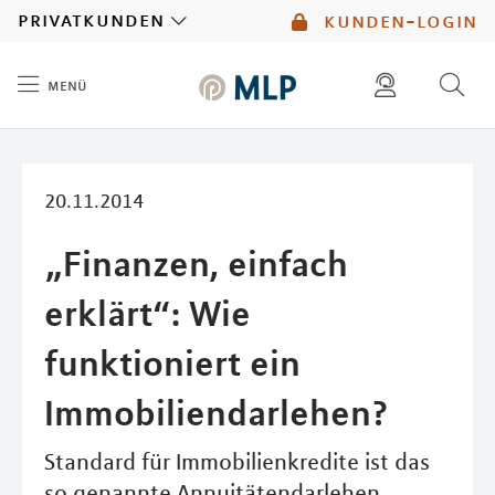
MLP
privatkunden
kunden-login
menü
Inhalt
diese website durchsuchen
mlp berater finden
20.11.2014
„Finanzen, einfach
erklärt“: Wie
funktioniert ein
Immobiliendarlehen?
Standard für Immobilienkredite ist das
so genannte Annuitätendarlehen.