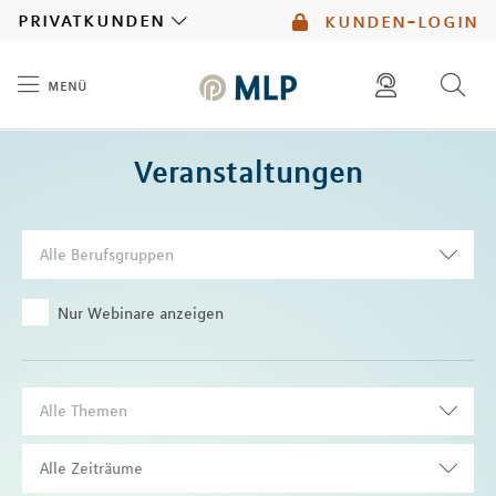
MLP
privatkunden
kunden-login
menü
Inhalt
diese website durchsuchen
Veranstaltungen
mlp berater finden
Alle Berufsgruppen
Nur Webinare anzeigen
Alle Themen