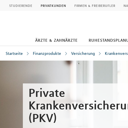
MLP
studierende
privatkunden
firmen & freiberufler
na
ärzte & zahnärzte
ruhestandsplan
Startseite
Finanzprodukte
Versicherung
Krankenvers
Inhalt
Private
Krankenversicher
(PKV)