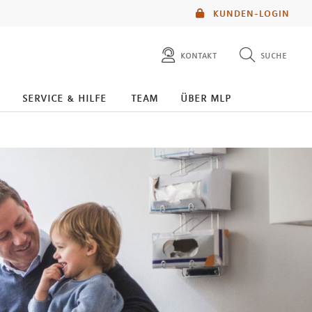
KUNDEN-LOGIN
kontakt
suche
diese website durchsuchen
service & hilfe
team
über mlp
mlp berater finden