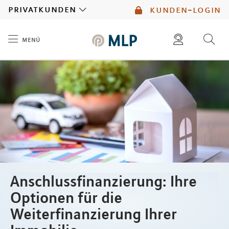
MLP
privatkunden
kunden-login
menü
Inhalt
diese website durchsuchen
mlp berater finden
Anschlussfinanzierung: Ihre
Optionen für die
Weiterfinanzierung Ihrer