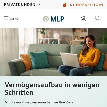
MLP
privatkunden
kunden-login
menü
Inhalt
diese website durchsuchen
mlp berater finden
Vermögensaufbau in wenigen
Schritten
Mit diesen Prinzipien erreichen Sie Ihre Ziele