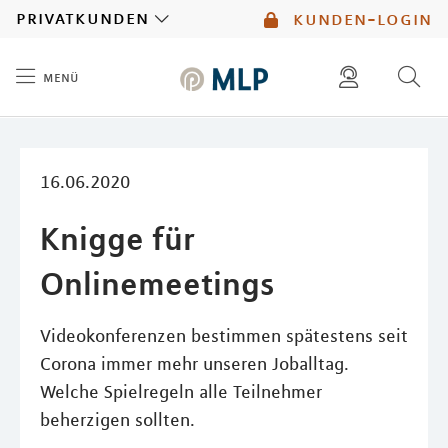
MLP
privatkunden
kunden-login
menü
Inhalt
diese website durchsuchen
mlp berater finden
16.06.2020
Knigge für
Onlinemeetings
Videokonferenzen bestimmen spätestens seit
Corona immer mehr unseren Joballtag.
Welche Spielregeln alle Teilnehmer
beherzigen sollten.