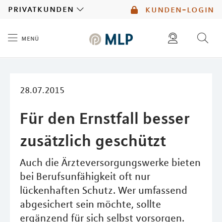
MLP
privatkunden
kunden-login
menü
Inhalt
diese website durchsuchen
mlp berater finden
28.07.2015
Für den Ernstfall besser
zusätzlich geschützt
Auch die Ärzteversorgungswerke bieten
bei Berufsunfähigkeit oft nur
lückenhaften Schutz. Wer umfassend
abgesichert sein möchte, sollte
ergänzend für sich selbst vorsorgen.